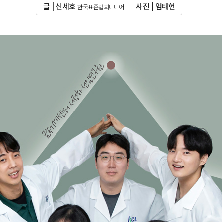
글 | 신세호
사진 | 엄태헌
한국표준협회미디어